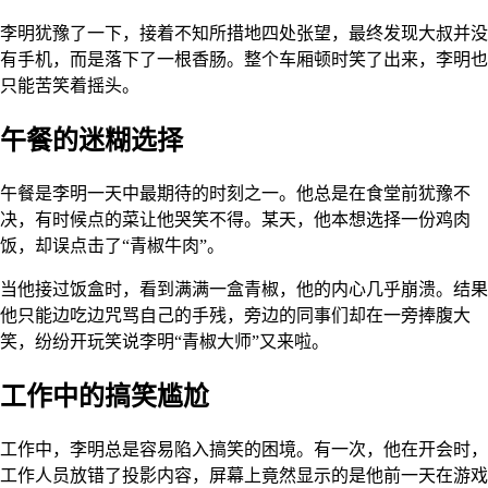
李明犹豫了一下，接着不知所措地四处张望，最终发现大叔并没
有手机，而是落下了一根香肠。整个车厢顿时笑了出来，李明也
只能苦笑着摇头。
午餐的迷糊选择
午餐是李明一天中最期待的时刻之一。他总是在食堂前犹豫不
决，有时候点的菜让他哭笑不得。某天，他本想选择一份鸡肉
饭，却误点击了“青椒牛肉”。
当他接过饭盒时，看到满满一盒青椒，他的内心几乎崩溃。结果
他只能边吃边咒骂自己的手残，旁边的同事们却在一旁捧腹大
笑，纷纷开玩笑说李明“青椒大师”又来啦。
工作中的搞笑尴尬
工作中，李明总是容易陷入搞笑的困境。有一次，他在开会时，
工作人员放错了投影内容，屏幕上竟然显示的是他前一天在游戏